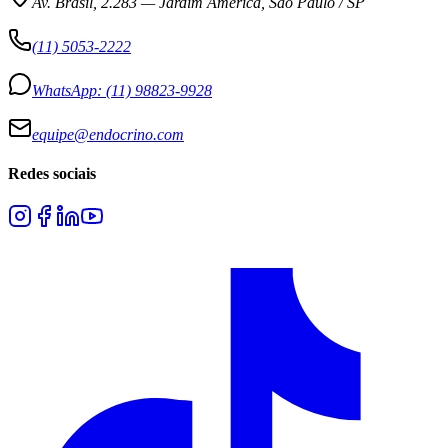
Av. Brasil, 2.283
—
Jardim América, São Paulo / SP
(11) 5053-2222
WhatsApp:
(11) 98823-9928
equipe@endocrino.com
Redes sociais