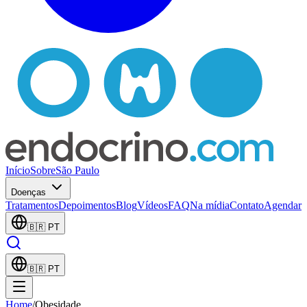
Início
Sobre
São Paulo
Doenças
Tratamentos
Depoimentos
Blog
Vídeos
FAQ
Na mídia
Contato
Agendar
🇧🇷
PT
🇧🇷
PT
Home
/
Obesidade