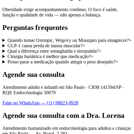
Obesidade exige acompanhamento contínuo. O foco é saúde,
função e qualidade de vida — não apenas a balança.
Perguntas frequentes
Quando tomar Ozempic, Wegovy ou Mounjaro para emagrecer?
+
GLP-1 causa perda de massa muscular?
+
Qual a diferença entre semaglutida e tirzepatida?
+
Cirurgia bariátrica é melhor que medicação?
+
Posso parar a medicação quando atingir o peso desejado?
+
Agende sua consulta
Atendimento adulto e infantil em São Paulo ·
CRM 141594/SP
·
RQE Endocrinologia 50079
Falar no WhatsApp —
(11) 98823-9928
Agende sua consulta com a Dra. Lorena
Atendimento humanizado em endocrinologia para adultos e crianças
em São Paulo —
Av. Brasil, 2.283
.