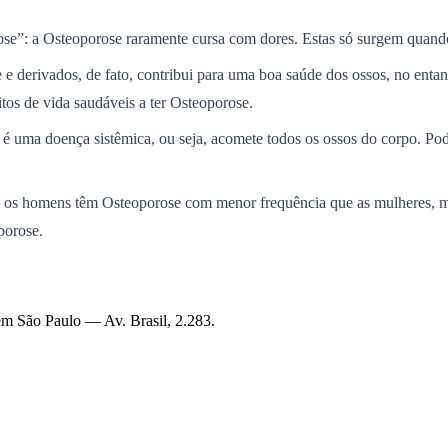
se”: a Osteoporose raramente cursa com dores. Estas só surgem quando 
e e derivados, de fato, contribui para uma boa saúde dos ossos, no entan
os de vida saudáveis a ter Osteoporose.
é uma doença sistêmica, ou seja, acomete todos os ossos do corpo. Po
”: os homens têm Osteoporose com menor frequência que as mulheres, 
porose.
s em São Paulo —
Av. Brasil, 2.283
.