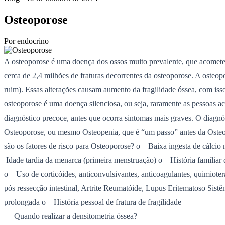
Osteoporose
Por
endocrino
A osteoporose é uma doença dos ossos muito prevalente, que acomete
cerca de 2,4 milhões de fraturas decorrentes da osteoporose. A osteo
ruim). Essas alterações causam aumento da fragilidade óssea, com i
osteoporose é uma doença silenciosa, ou seja, raramente as pessoas ac
diagnóstico precoce, antes que ocorra sintomas mais graves. O diagnó
Osteoporose, ou mesmo Osteopenia, que é “um passo” antes da Osteop
são os fatores de risco para Osteoporose? o Baixa ingesta de cálci
Idade tardia da menarca (primeira menstruação) o História familiar
o Uso de corticóides, anticonvulsivantes, anticoagulantes, quimioter
pós ressecção intestinal, Artrite Reumatóide, Lupus Eritematoso Sistêm
prolongada o História pessoal de fratura de fragilidade
Quando realizar a densitometria óssea?