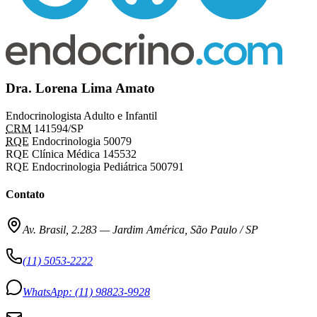
Dra. Lorena Lima Amato
Endocrinologista Adulto e Infantil
CRM
141594/SP
RQE
Endocrinologia 50079
RQE Clínica Médica 145532
RQE Endocrinologia Pediátrica 500791
Contato
Av. Brasil, 2.283
—
Jardim América, São Paulo / SP
(11) 5053-2222
WhatsApp:
(11) 98823-9928