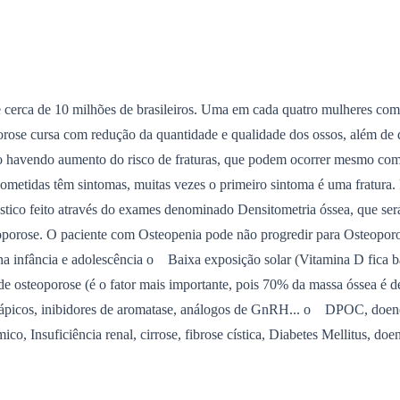
 cerca de 10 milhões de brasileiros. Uma em cada quatro mulheres com
porose cursa com redução da quantidade e qualidade dos ossos, além de
sso havendo aumento do risco de fraturas, que podem ocorrer mesmo co
ometidas têm sintomas, muitas vezes o primeiro sintoma é uma fratura. 
stico feito através do exames denominado Densitometria óssea, que será
orose. O paciente com Osteopenia pode não progredir para Osteoporos
o na infância e adolescência o Baixa exposição solar (Vitamina D fi
 de osteoporose (é o fator mais importante, pois 70% da massa óssea 
ápicos, inibidores de aromatase, análogos de GnRH... o DPOC, doenças 
ico, Insuficiência renal, cirrose, fibrose cística, Diabetes Mellitus, d