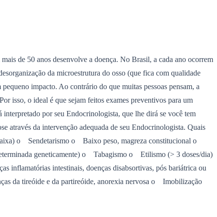
 mais de 50 anos desenvolve a doença. No Brasil, a cada ano ocorrem
 desorganização da microestrutura do osso (que fica com qualidade
m pequeno impacto. Ao contrário do que muitas pessoas pensam, a
Por isso, o ideal é que sejam feitos exames preventivos para um
 interpretado por seu Endocrinologista, que lhe dirá se você tem
e através da intervenção adequada de seu Endocrinologista. Quais
ca baixa) o Sendetarismo o Baixo peso, magreza constitucional o
é determinada geneticamente) o Tabagismo o Etilismo (> 3 doses/dia)
inflamatórias intestinais, doenças disabsortivas, pós bariátrica ou
oenças da tireóide e da partireóide, anorexia nervosa o Imobilização