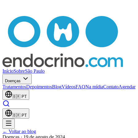
Início
Sobre
São Paulo
Doenças
Tratamentos
Depoimentos
Blog
Vídeos
FAQ
Na mídia
Contato
Agendar
🇧🇷
PT
🇧🇷
PT
← Voltar ao blog
Doenças
· 19 de agosto de 2024