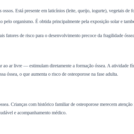
sos. Está presente em laticínios (leite, queijo, iogurte), vegetais de fo
cio pelo organismo. É obtida principalmente pela exposição solar e ta
ais fatores de risco para o desenvolvimento precoce da fragilidade óssea
 ao ar livre — estimulam diretamente a formação óssea. A atividade físi
ssa óssea, o que aumenta o risco de osteoporose na fase adulta.
óssea. Crianças com histórico familiar de osteoporose merecem atençã
 saudável e acompanhamento médico.