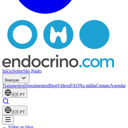
Início
Sobre
São Paulo
Doenças
Tratamentos
Depoimentos
Blog
Vídeos
FAQ
Na mídia
Contato
Agendar
🇧🇷
PT
🇧🇷
PT
← Voltar ao blog