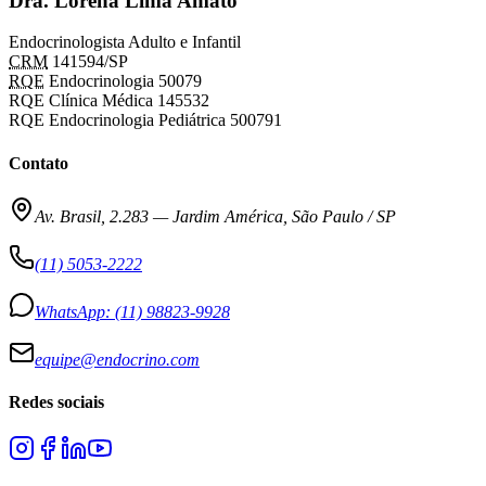
Dra. Lorena Lima Amato
Endocrinologista Adulto e Infantil
CRM
141594/SP
RQE
Endocrinologia 50079
RQE Clínica Médica 145532
RQE Endocrinologia Pediátrica 500791
Contato
Av. Brasil, 2.283
—
Jardim América, São Paulo / SP
(11) 5053-2222
WhatsApp:
(11) 98823-9928
equipe@endocrino.com
Redes sociais