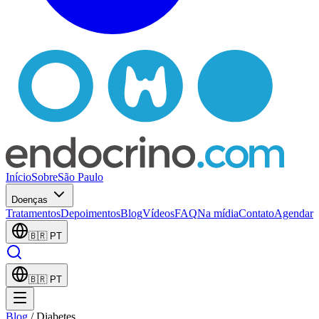
Início
Sobre
São Paulo
Doenças
Tratamentos
Depoimentos
Blog
Vídeos
FAQ
Na mídia
Contato
Agendar
🇧🇷
PT
🇧🇷
PT
Blog
/
Diabetes