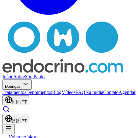
Início
Sobre
São Paulo
Doenças
Tratamentos
Depoimentos
Blog
Vídeos
FAQ
Na mídia
Contato
Agendar
🇧🇷
PT
🇧🇷
PT
← Voltar ao blog