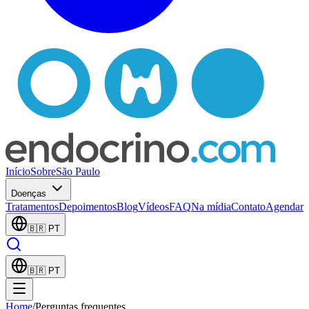
Início
Sobre
São Paulo
Doenças
Tratamentos
Depoimentos
Blog
Vídeos
FAQ
Na mídia
Contato
Agendar
🇧🇷
PT
🇧🇷
PT
Home
/
Perguntas frequentes