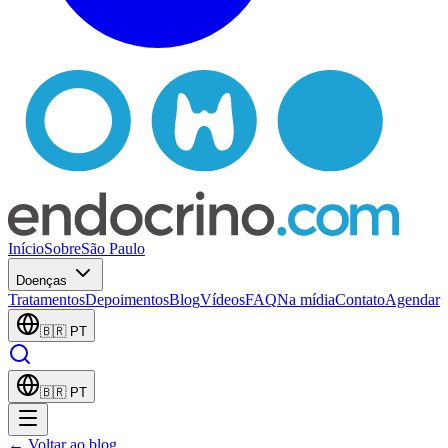
Início
Sobre
São Paulo
Doenças
Tratamentos
Depoimentos
Blog
Vídeos
FAQ
Na mídia
Contato
Agendar
🇧🇷
PT
🇧🇷
PT
← Voltar ao blog