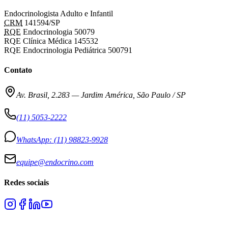
Endocrinologista Adulto e Infantil
CRM
141594/SP
RQE
Endocrinologia 50079
RQE Clínica Médica 145532
RQE Endocrinologia Pediátrica 500791
Contato
Av. Brasil, 2.283
—
Jardim América, São Paulo / SP
(11) 5053-2222
WhatsApp:
(11) 98823-9928
equipe@endocrino.com
Redes sociais