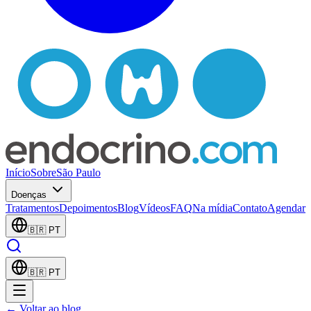
Início
Sobre
São Paulo
Doenças
Tratamentos
Depoimentos
Blog
Vídeos
FAQ
Na mídia
Contato
Agendar
🇧🇷
PT
🇧🇷
PT
← Voltar ao blog