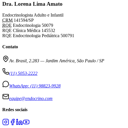
Dra. Lorena Lima Amato
Endocrinologista Adulto e Infantil
CRM
141594/SP
RQE
Endocrinologia 50079
RQE Clínica Médica 145532
RQE Endocrinologia Pediátrica 500791
Contato
Av. Brasil, 2.283
—
Jardim América, São Paulo / SP
(11) 5053-2222
WhatsApp:
(11) 98823-9928
equipe@endocrino.com
Redes sociais