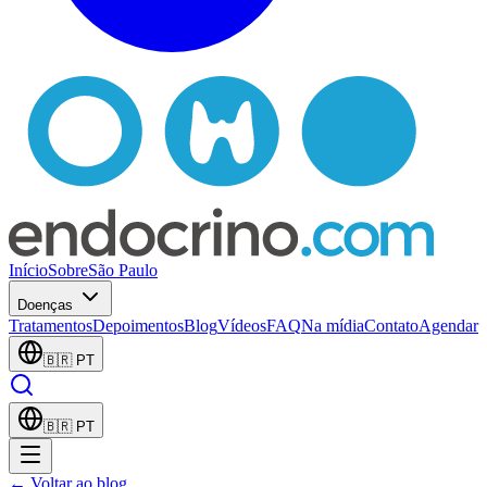
Início
Sobre
São Paulo
Doenças
Tratamentos
Depoimentos
Blog
Vídeos
FAQ
Na mídia
Contato
Agendar
🇧🇷
PT
🇧🇷
PT
← Voltar ao blog