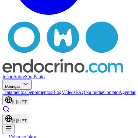
Início
Sobre
São Paulo
Doenças
Tratamentos
Depoimentos
Blog
Vídeos
FAQ
Na mídia
Contato
Agendar
🇧🇷
PT
🇧🇷
PT
← Voltar ao blog