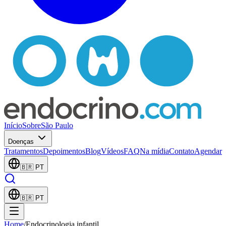
Início
Sobre
São Paulo
Doenças
Tratamentos
Depoimentos
Blog
Vídeos
FAQ
Na mídia
Contato
Agendar
🇧🇷
PT
🇧🇷
PT
Home
/
Endocrinologia infantil