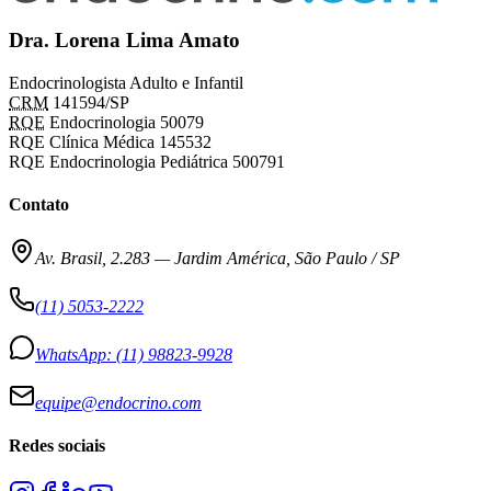
Dra. Lorena Lima Amato
Endocrinologista Adulto e Infantil
CRM
141594/SP
RQE
Endocrinologia 50079
RQE Clínica Médica 145532
RQE Endocrinologia Pediátrica 500791
Contato
Av. Brasil, 2.283
—
Jardim América, São Paulo / SP
(11) 5053-2222
WhatsApp:
(11) 98823-9928
equipe@endocrino.com
Redes sociais