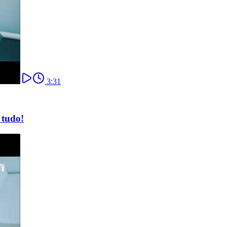
3:31
 tudo!