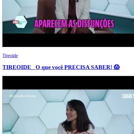
Tireoide
TIREOIDE_ O que você PRECISA SABER! 😱