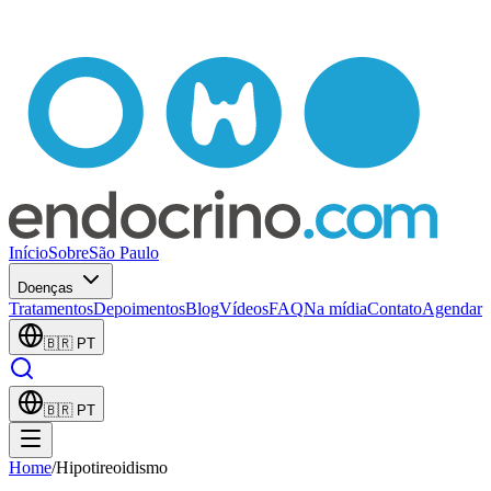
Início
Sobre
São Paulo
Doenças
Tratamentos
Depoimentos
Blog
Vídeos
FAQ
Na mídia
Contato
Agendar
🇧🇷
PT
🇧🇷
PT
Home
/
Hipotireoidismo