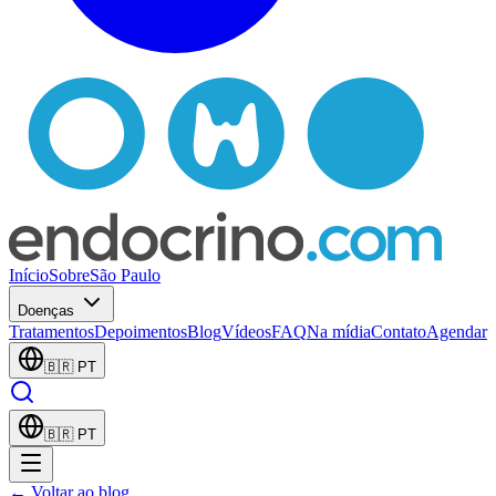
Início
Sobre
São Paulo
Doenças
Tratamentos
Depoimentos
Blog
Vídeos
FAQ
Na mídia
Contato
Agendar
🇧🇷
PT
🇧🇷
PT
← Voltar ao blog