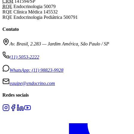
CRM
141594/SP
RQE
Endocrinologia 50079
RQE Clínica Médica 145532
RQE Endocrinologia Pediátrica 500791
Contato
Av. Brasil, 2.283
—
Jardim América, São Paulo / SP
(11) 5053-2222
WhatsApp:
(11) 98823-9928
equipe@endocrino.com
Redes sociais