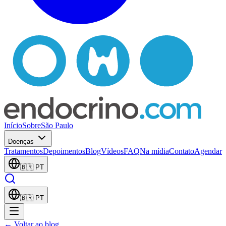
Início
Sobre
São Paulo
Doenças
Tratamentos
Depoimentos
Blog
Vídeos
FAQ
Na mídia
Contato
Agendar
🇧🇷
PT
🇧🇷
PT
← Voltar ao blog