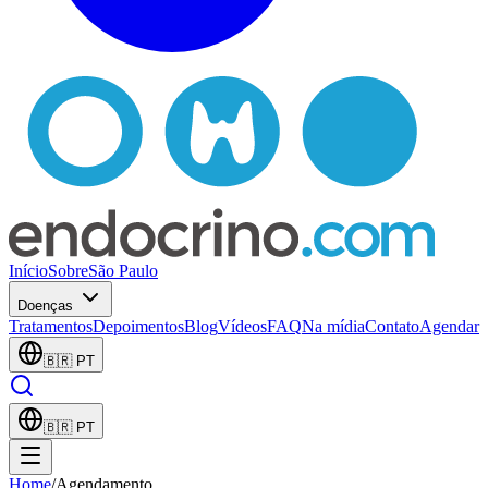
Início
Sobre
São Paulo
Doenças
Tratamentos
Depoimentos
Blog
Vídeos
FAQ
Na mídia
Contato
Agendar
🇧🇷
PT
🇧🇷
PT
Home
/
Agendamento