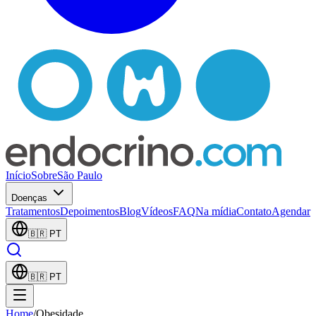
Início
Sobre
São Paulo
Doenças
Tratamentos
Depoimentos
Blog
Vídeos
FAQ
Na mídia
Contato
Agendar
🇧🇷
PT
🇧🇷
PT
Home
/
Obesidade