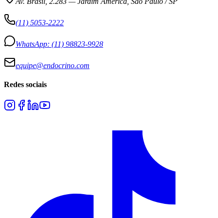
Av. Brasil, 2.283
—
Jardim América, São Paulo / SP
(11) 5053-2222
WhatsApp:
(11) 98823-9928
equipe@endocrino.com
Redes sociais