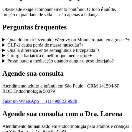
Obesidade exige acompanhamento contínuo. O foco é saúde,
função e qualidade de vida — não apenas a balança.
Perguntas frequentes
Quando tomar Ozempic, Wegovy ou Mounjaro para emagrecer?
+
GLP-1 causa perda de massa muscular?
+
Qual a diferença entre semaglutida e tirzepatida?
+
Cirurgia bariátrica é melhor que medicação?
+
Posso parar a medicação quando atingir o peso desejado?
+
Agende sua consulta
Atendimento adulto e infantil em São Paulo ·
CRM 141594/SP
·
RQE Endocrinologia 50079
Falar no WhatsApp —
(11) 98823-9928
Agende sua consulta com a Dra. Lorena
Atendimento humanizado em endocrinologia para adultos e crianças
em São Paulo —
Av. Brasil, 2.283
.