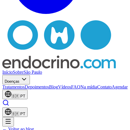
Início
Sobre
São Paulo
Doenças
Tratamentos
Depoimentos
Blog
Vídeos
FAQ
Na mídia
Contato
Agendar
🇧🇷
PT
🇧🇷
PT
← Voltar ao blog