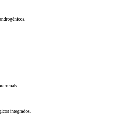
androgênicos.
rarrenais.
gicos integrados.