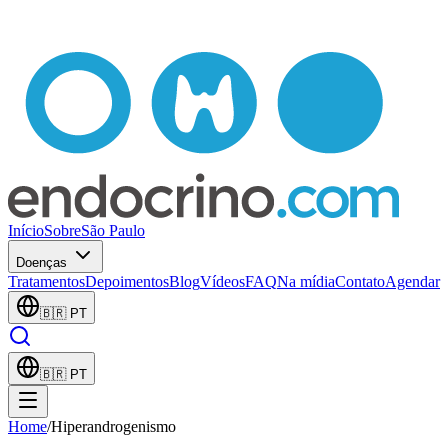
Início
Sobre
São Paulo
Doenças
Tratamentos
Depoimentos
Blog
Vídeos
FAQ
Na mídia
Contato
Agendar
🇧🇷
PT
🇧🇷
PT
Home
/
Hiperandrogenismo