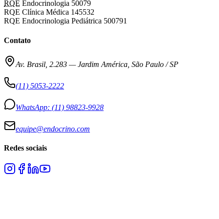
RQE
Endocrinologia 50079
RQE Clínica Médica 145532
RQE Endocrinologia Pediátrica 500791
Contato
Av. Brasil, 2.283
—
Jardim América, São Paulo / SP
(11) 5053-2222
WhatsApp:
(11) 98823-9928
equipe@endocrino.com
Redes sociais