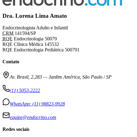
Dra. Lorena Lima Amato
Endocrinologista Adulto e Infantil
CRM
141594/SP
RQE
Endocrinologia 50079
RQE Clínica Médica 145532
RQE Endocrinologia Pediátrica 500791
Contato
Av. Brasil, 2.283
—
Jardim América, São Paulo / SP
(11) 5053-2222
WhatsApp:
(11) 98823-9928
equipe@endocrino.com
Redes sociais