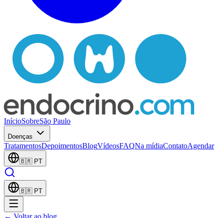
Início
Sobre
São Paulo
Doenças
Tratamentos
Depoimentos
Blog
Vídeos
FAQ
Na mídia
Contato
Agendar
🇧🇷
PT
🇧🇷
PT
← Voltar ao blog