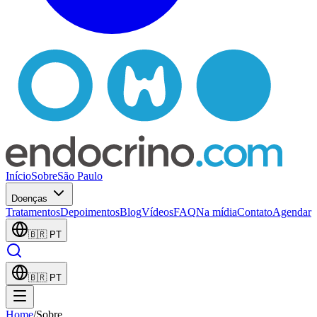
Início
Sobre
São Paulo
Doenças
Tratamentos
Depoimentos
Blog
Vídeos
FAQ
Na mídia
Contato
Agendar
🇧🇷
PT
🇧🇷
PT
Home
/
Sobre