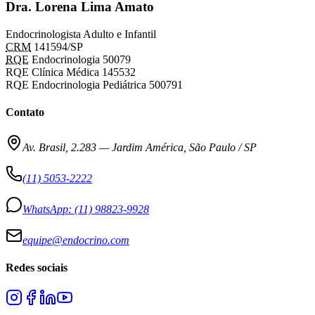
Dra. Lorena Lima Amato
Endocrinologista Adulto e Infantil
CRM
141594/SP
RQE
Endocrinologia 50079
RQE Clínica Médica 145532
RQE Endocrinologia Pediátrica 500791
Contato
Av. Brasil, 2.283
—
Jardim América, São Paulo / SP
(11) 5053-2222
WhatsApp:
(11) 98823-9928
equipe@endocrino.com
Redes sociais