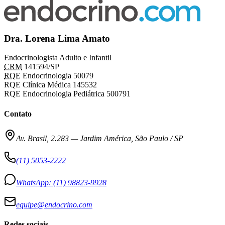
Dra. Lorena Lima Amato
Endocrinologista Adulto e Infantil
CRM
141594/SP
RQE
Endocrinologia 50079
RQE Clínica Médica 145532
RQE Endocrinologia Pediátrica 500791
Contato
Av. Brasil, 2.283
—
Jardim América, São Paulo / SP
(11) 5053-2222
WhatsApp:
(11) 98823-9928
equipe@endocrino.com
Redes sociais