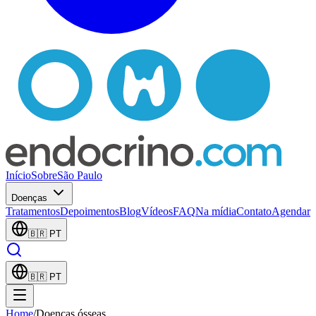
Início
Sobre
São Paulo
Doenças
Tratamentos
Depoimentos
Blog
Vídeos
FAQ
Na mídia
Contato
Agendar
🇧🇷
PT
🇧🇷
PT
Home
/
Doenças ósseas