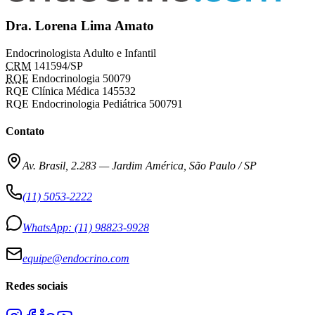
Dra. Lorena Lima Amato
Endocrinologista Adulto e Infantil
CRM
141594/SP
RQE
Endocrinologia 50079
RQE Clínica Médica 145532
RQE Endocrinologia Pediátrica 500791
Contato
Av. Brasil, 2.283
—
Jardim América, São Paulo / SP
(11) 5053-2222
WhatsApp:
(11) 98823-9928
equipe@endocrino.com
Redes sociais