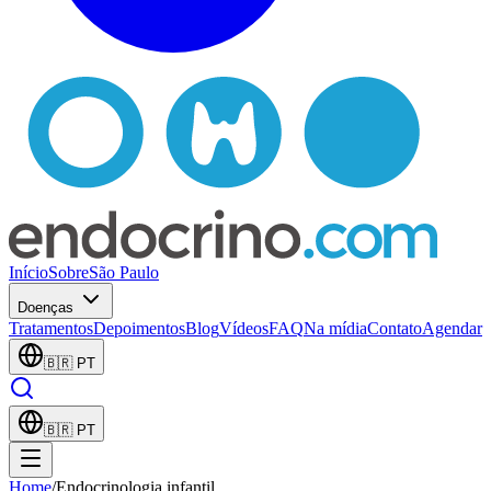
Início
Sobre
São Paulo
Doenças
Tratamentos
Depoimentos
Blog
Vídeos
FAQ
Na mídia
Contato
Agendar
🇧🇷
PT
🇧🇷
PT
Home
/
Endocrinologia infantil