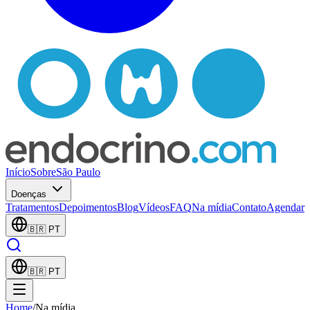
Início
Sobre
São Paulo
Doenças
Tratamentos
Depoimentos
Blog
Vídeos
FAQ
Na mídia
Contato
Agendar
🇧🇷
PT
🇧🇷
PT
Home
/
Na mídia