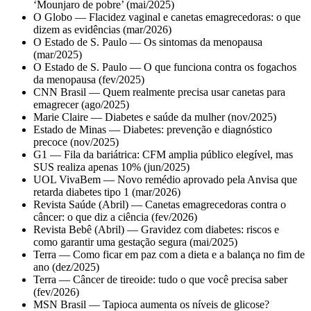
‘Mounjaro de pobre’ (mai/2025)
O Globo — Flacidez vaginal e canetas emagrecedoras: o que
dizem as evidências (mar/2026)
O Estado de S. Paulo — Os sintomas da menopausa
(mar/2025)
O Estado de S. Paulo — O que funciona contra os fogachos
da menopausa (fev/2025)
CNN Brasil — Quem realmente precisa usar canetas para
emagrecer (ago/2025)
Marie Claire — Diabetes e saúde da mulher (nov/2025)
Estado de Minas — Diabetes: prevenção e diagnóstico
precoce (nov/2025)
G1 — Fila da bariátrica: CFM amplia público elegível, mas
SUS realiza apenas 10% (jun/2025)
UOL VivaBem — Novo remédio aprovado pela Anvisa que
retarda diabetes tipo 1 (mar/2026)
Revista Saúde (Abril) — Canetas emagrecedoras contra o
câncer: o que diz a ciência (fev/2026)
Revista Bebê (Abril) — Gravidez com diabetes: riscos e
como garantir uma gestação segura (mai/2025)
Terra — Como ficar em paz com a dieta e a balança no fim de
ano (dez/2025)
Terra — Câncer de tireoide: tudo o que você precisa saber
(fev/2026)
MSN Brasil — Tapioca aumenta os níveis de glicose?