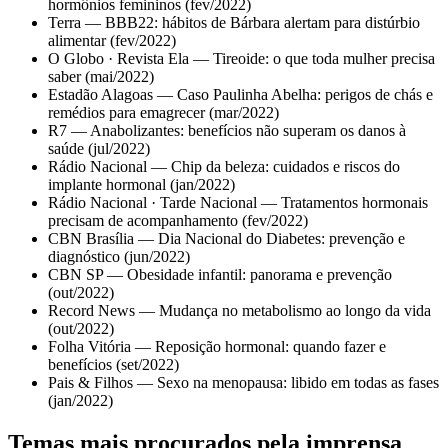
hormônios femininos (fev/2022)
Terra — BBB22: hábitos de Bárbara alertam para distúrbio
alimentar (fev/2022)
O Globo · Revista Ela — Tireoide: o que toda mulher precisa
saber (mai/2022)
Estadão Alagoas — Caso Paulinha Abelha: perigos de chás e
remédios para emagrecer (mar/2022)
R7 — Anabolizantes: benefícios não superam os danos à
saúde (jul/2022)
Rádio Nacional — Chip da beleza: cuidados e riscos do
implante hormonal (jan/2022)
Rádio Nacional · Tarde Nacional — Tratamentos hormonais
precisam de acompanhamento (fev/2022)
CBN Brasília — Dia Nacional do Diabetes: prevenção e
diagnóstico (jun/2022)
CBN SP — Obesidade infantil: panorama e prevenção
(out/2022)
Record News — Mudança no metabolismo ao longo da vida
(out/2022)
Folha Vitória — Reposição hormonal: quando fazer e
benefícios (set/2022)
Pais & Filhos — Sexo na menopausa: libido em todas as fases
(jan/2022)
Temas mais procurados pela imprensa