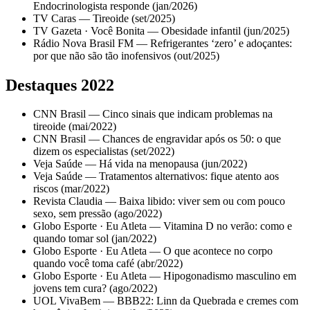
Endocrinologista responde (jan/2026)
TV Caras — Tireoide (set/2025)
TV Gazeta · Você Bonita — Obesidade infantil (jun/2025)
Rádio Nova Brasil FM — Refrigerantes ‘zero’ e adoçantes:
por que não são tão inofensivos (out/2025)
Destaques 2022
CNN Brasil — Cinco sinais que indicam problemas na
tireoide (mai/2022)
CNN Brasil — Chances de engravidar após os 50: o que
dizem os especialistas (set/2022)
Veja Saúde — Há vida na menopausa (jun/2022)
Veja Saúde — Tratamentos alternativos: fique atento aos
riscos (mar/2022)
Revista Claudia — Baixa libido: viver sem ou com pouco
sexo, sem pressão (ago/2022)
Globo Esporte · Eu Atleta — Vitamina D no verão: como e
quando tomar sol (jan/2022)
Globo Esporte · Eu Atleta — O que acontece no corpo
quando você toma café (abr/2022)
Globo Esporte · Eu Atleta — Hipogonadismo masculino em
jovens tem cura? (ago/2022)
UOL VivaBem — BBB22: Linn da Quebrada e cremes com