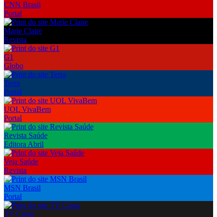
CNN Brasil
Portal
Marie Claire
Revista
G1
Globo
Terra
Portal
UOL VivaBem
Portal
Revista Saúde
Editora Abril
Veja Saúde
Revista
MSN Brasil
Portal
TV Caras