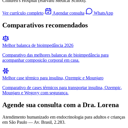
Children's Hospital (Harvard Medical School).
Ver currículo completo
·
Agendar consulta
·
WhatsApp
Comparativos recomendados
Melhor balança de bioimpedância 2026
Comparativo das melhores balanças de bioimpedância para
acompanhar composição corporal em casa.
Melhor case térmico para insulina, Ozempic e Mounjaro
Comparativo de cases térmicos para transportar insulina, Ozempic,
Mounjaro e Wegovy com segurança.
Agende sua consulta com a Dra. Lorena
Atendimento humanizado em endocrinologia para adultos e crianças
em São Paulo —
Av. Brasil, 2.283
.