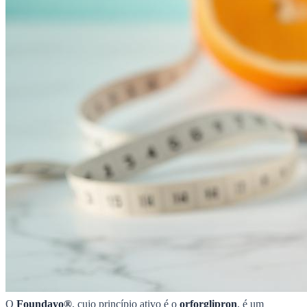
O
Foundayo®
, cujo princípio ativo é o
orforglipron
, é um