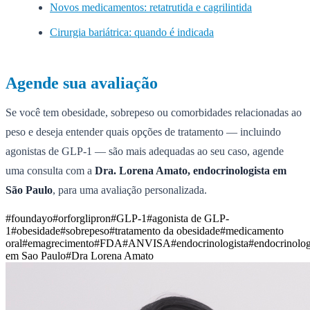
Novos medicamentos: retatrutida e cagrilintida
Cirurgia bariátrica: quando é indicada
Agende sua avaliação
Se você tem obesidade, sobrepeso ou comorbidades relacionadas ao
peso e deseja entender quais opções de tratamento — incluindo
agonistas de GLP-1 — são mais adequadas ao seu caso, agende
uma consulta com a
Dra. Lorena Amato, endocrinologista em
São Paulo
, para uma avaliação personalizada.
#
foundayo
#
orforglipron
#
GLP-1
#
agonista de GLP-
1
#
obesidade
#
sobrepeso
#
tratamento da obesidade
#
medicamento
oral
#
emagrecimento
#
FDA
#
ANVISA
#
endocrinologista
#
endocrinolog
em Sao Paulo
#
Dra Lorena Amato