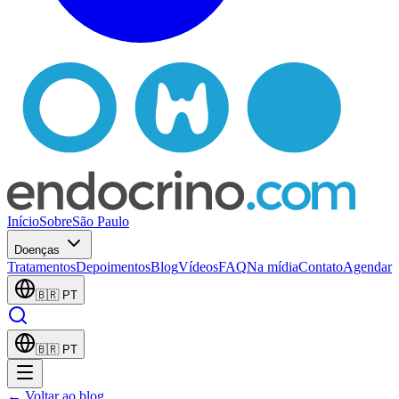
Início
Sobre
São Paulo
Doenças
Tratamentos
Depoimentos
Blog
Vídeos
FAQ
Na mídia
Contato
Agendar
🇧🇷
PT
🇧🇷
PT
← Voltar ao blog