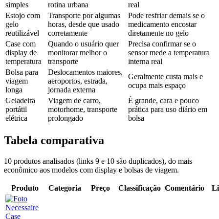
simples
rotina urbana
real
Estojo com
Transporte por algumas
Pode resfriar demais se o
gelo
horas, desde que usado
medicamento encostar
reutilizável
corretamente
diretamente no gelo
Case com
Quando o usuário quer
Precisa confirmar se o
display de
monitorar melhor o
sensor mede a temperatura
temperatura
transporte
interna real
Bolsa para
Deslocamentos maiores,
Geralmente custa mais e
viagem
aeroportos, estrada,
ocupa mais espaço
longa
jornada externa
Geladeira
Viagem de carro,
É grande, cara e pouco
portátil
motorhome, transporte
prática para uso diário em
elétrica
prolongado
bolsa
Tabela comparativa
10 produtos analisados (links 9 e 10 são duplicados), do mais
econômico aos modelos com display e bolsas de viagem.
Produto
Categoria
Preço
Classificação
Comentário
L