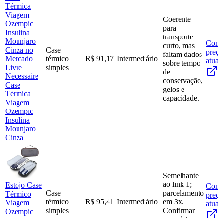
Coerente
para
transporte
Con
curto, mas
Case
pre
faltam dados
térmico
R$ 91,17
Intermediário
atua
sobre tempo
simples
de
Necessaire
conservação,
Case
gelos e
Térmica
capacidade.
Viagem
Ozempic
Insulina
Mounjaro
Cinza
Semelhante
ao link 1;
Estojo Case
Con
Case
parcelamento
Térmico
pre
térmico
R$ 95,41
Intermediário
em 3x.
Viagem
atua
simples
Confirmar
Ozempic