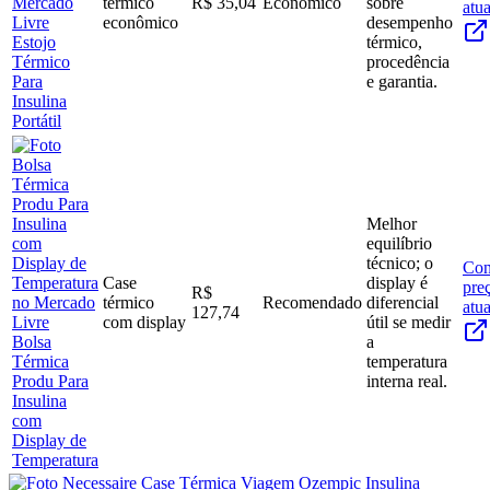
térmico
R$ 35,04
Econômico
sobre
atua
econômico
desempenho
Estojo
térmico,
Térmico
procedência
Para
e garantia.
Insulina
Portátil
Melhor
equilíbrio
técnico; o
Con
Case
display é
pre
R$
térmico
Recomendado
diferencial
atua
127,74
com display
útil se medir
Bolsa
a
Térmica
temperatura
Produ Para
interna real.
Insulina
com
Display de
Temperatura