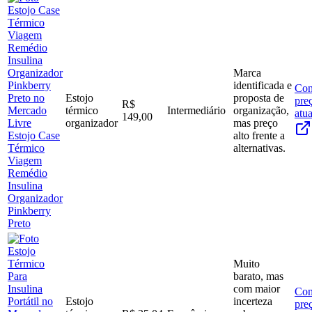
Marca
identificada e
Con
Estojo
proposta de
pre
R$
térmico
Intermediário
organização,
atua
149,00
organizador
mas preço
Estojo Case
alto frente a
Térmico
alternativas.
Viagem
Remédio
Insulina
Organizador
Pinkberry
Preto
Muito
barato, mas
com maior
Con
Estojo
incerteza
pre