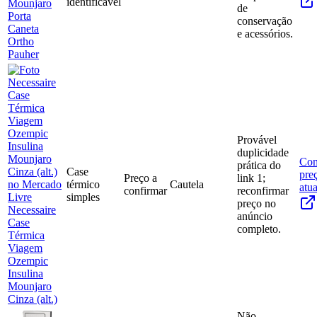
identificável
Mounjaro
de
Porta
conservação
Caneta
e acessórios.
Ortho
Pauher
Provável
duplicidade
Con
prática do
Case
pre
Preço a
link 1;
térmico
Cautela
atua
confirmar
reconfirmar
simples
preço no
Necessaire
anúncio
Case
completo.
Térmica
Viagem
Ozempic
Insulina
Mounjaro
Cinza (alt.)
Não