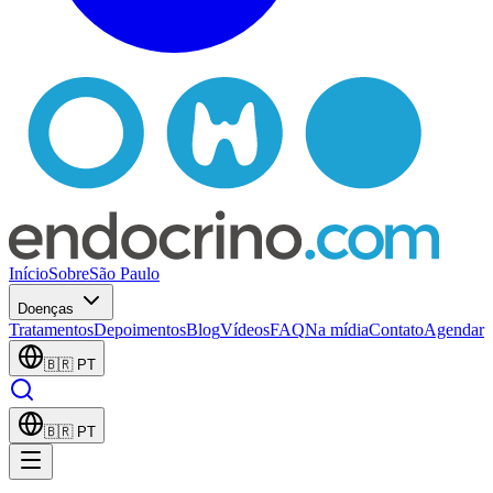
Início
Sobre
São Paulo
Doenças
Tratamentos
Depoimentos
Blog
Vídeos
FAQ
Na mídia
Contato
Agendar
🇧🇷
PT
🇧🇷
PT