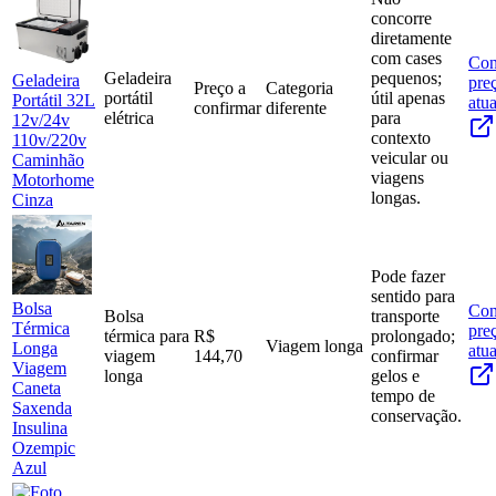
concorre
diretamente
com cases
Con
Geladeira
pequenos;
Geladeira
pre
Preço a
Categoria
portátil
útil apenas
Portátil 32L
atua
confirmar
diferente
elétrica
para
12v/24v
contexto
110v/220v
veicular ou
Caminhão
viagens
Motorhome
longas.
Cinza
Pode fazer
sentido para
Bolsa
Con
Bolsa
transporte
Térmica
pre
térmica para
R$
prolongado;
Viagem longa
Longa
atua
viagem
144,70
confirmar
Viagem
longa
gelos e
Caneta
tempo de
Saxenda
conservação.
Insulina
Ozempic
Azul