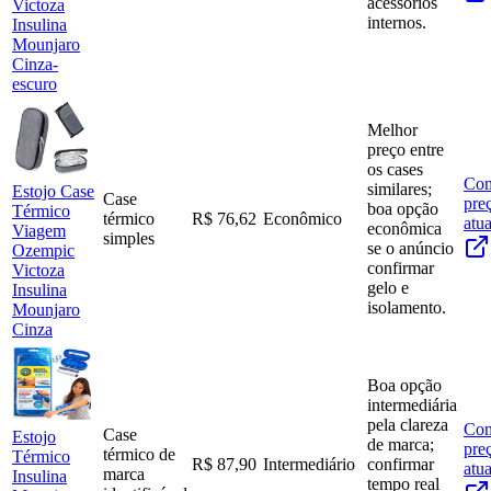
acessórios
Victoza
internos.
Insulina
Mounjaro
Cinza-
escuro
Melhor
preço entre
os cases
Con
similares;
Estojo Case
Case
pre
boa opção
Térmico
térmico
R$ 76,62
Econômico
atua
econômica
Viagem
simples
se o anúncio
Ozempic
confirmar
Victoza
gelo e
Insulina
isolamento.
Mounjaro
Cinza
Boa opção
intermediária
pela clareza
Con
Case
Estojo
de marca;
pre
térmico de
Térmico
R$ 87,90
Intermediário
confirmar
atua
marca
Insulina
tempo real