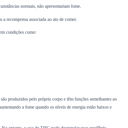
cunstâncias normais, não apresentariam fome.
do a recompensa associada ao ato de comer.
te em condições como:
, são produzidos pelo próprio corpo e têm funções semelhantes ao
 aumentando a fome quando os níveis de energia estão baixos e
. No entanto, o uso de THC pode desregular esse equilíbrio,