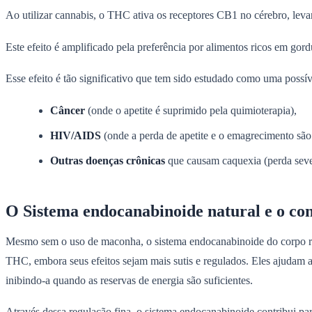
Ao utilizar cannabis, o THC ativa os receptores CB1 no cérebro, lev
Este efeito é amplificado pela preferência por alimentos ricos em go
Esse efeito é tão significativo que tem sido estudado como uma possív
Câncer
(onde o apetite é suprimido pela quimioterapia),
HIV/AIDS
(onde a perda de apetite e o emagrecimento sã
Outras doenças crônicas
que causam caquexia (perda seve
O Sistema endocanabinoide natural e o con
Mesmo sem o uso de maconha, o sistema endocanabinoide do corpo re
THC, embora seus efeitos sejam mais sutis e regulados. Eles ajudam a
inibindo-a quando as reservas de energia são suficientes.
Através dessa regulação fina, o sistema endocanabinoide contribui par