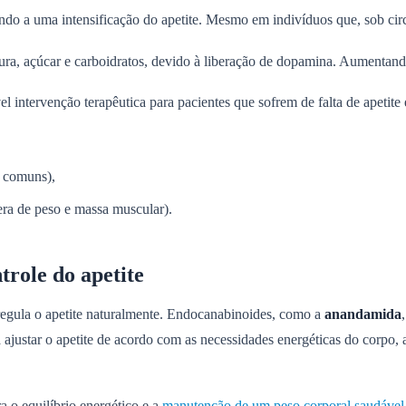
ando a uma intensificação do apetite. Mesmo em indivíduos que, sob cir
rdura, açúcar e carboidratos, devido à liberação de dopamina. Aumentan
el intervenção terapêutica para pacientes que sofrem de falta de apeti
o comuns),
ra de peso e massa muscular).
trole do apetite
gula o apetite naturalmente. Endocanabinoides, como a
anandamida
 ajustar o apetite de acordo com as necessidades energéticas do corpo,
a o equilíbrio energético e a
manutenção de um peso corporal saudável