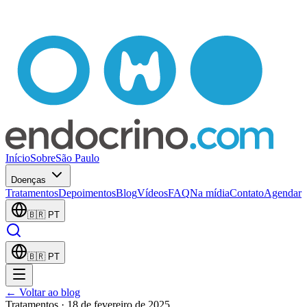
Início
Sobre
São Paulo
Doenças
Tratamentos
Depoimentos
Blog
Vídeos
FAQ
Na mídia
Contato
Agendar
🇧🇷
PT
🇧🇷
PT
← Voltar ao blog
Tratamentos
· 18 de fevereiro de 2025