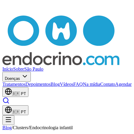
Início
Sobre
São Paulo
Doenças
Tratamentos
Depoimentos
Blog
Vídeos
FAQ
Na mídia
Contato
Agendar
🇧🇷
PT
🇧🇷
PT
Blog
/
Clusters
/
Endocrinologia infantil