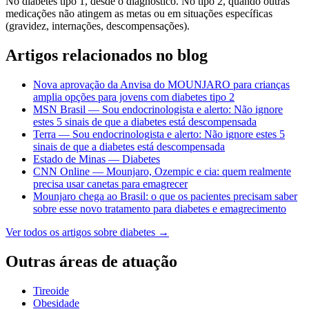
No diabetes tipo 1, desde o diagnóstico. No tipo 2, quando outras
medicações não atingem as metas ou em situações específicas
(gravidez, internações, descompensações).
Artigos relacionados no blog
Nova aprovação da Anvisa do MOUNJARO para crianças
amplia opções para jovens com diabetes tipo 2
MSN Brasil — Sou endocrinologista e alerto: Não ignore
estes 5 sinais de que a diabetes está descompensada
Terra — Sou endocrinologista e alerto: Não ignore estes 5
sinais de que a diabetes está descompensada
Estado de Minas — Diabetes
CNN Online — Mounjaro, Ozempic e cia: quem realmente
precisa usar canetas para emagrecer
Mounjaro chega ao Brasil: o que os pacientes precisam saber
sobre esse novo tratamento para diabetes e emagrecimento
Ver todos os artigos sobre
diabetes
→
Outras áreas de atuação
Tireoide
Obesidade