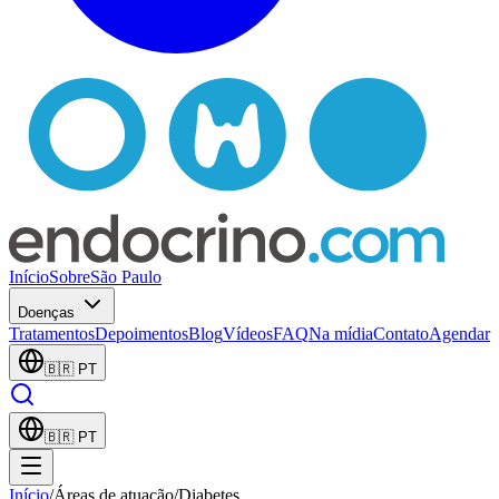
Início
Sobre
São Paulo
Doenças
Tratamentos
Depoimentos
Blog
Vídeos
FAQ
Na mídia
Contato
Agendar
🇧🇷
PT
🇧🇷
PT
Início
/
Áreas de atuação
/
Diabetes