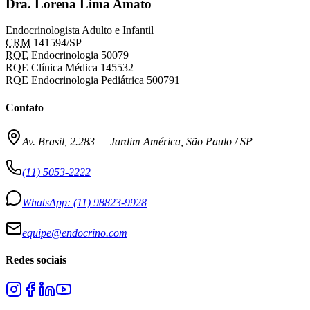
Dra. Lorena Lima Amato
Endocrinologista Adulto e Infantil
CRM
141594/SP
RQE
Endocrinologia 50079
RQE Clínica Médica 145532
RQE Endocrinologia Pediátrica 500791
Contato
Av. Brasil, 2.283
—
Jardim América, São Paulo / SP
(11) 5053-2222
WhatsApp:
(11) 98823-9928
equipe@endocrino.com
Redes sociais