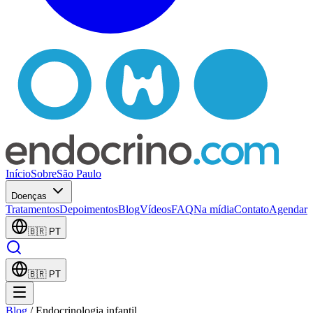
Início
Sobre
São Paulo
Doenças
Tratamentos
Depoimentos
Blog
Vídeos
FAQ
Na mídia
Contato
Agendar
🇧🇷
PT
🇧🇷
PT
Blog
/
Endocrinologia infantil