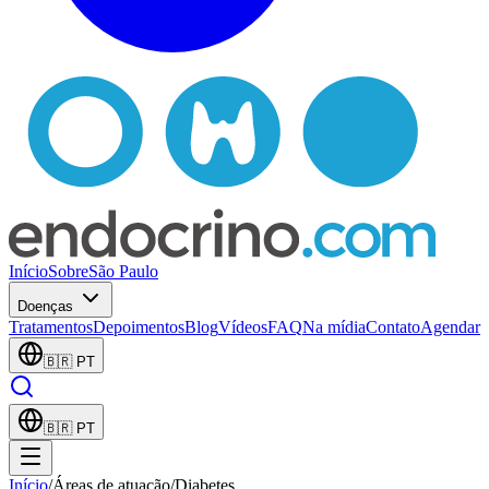
Início
Sobre
São Paulo
Doenças
Tratamentos
Depoimentos
Blog
Vídeos
FAQ
Na mídia
Contato
Agendar
🇧🇷
PT
🇧🇷
PT
Início
/
Áreas de atuação
/
Diabetes