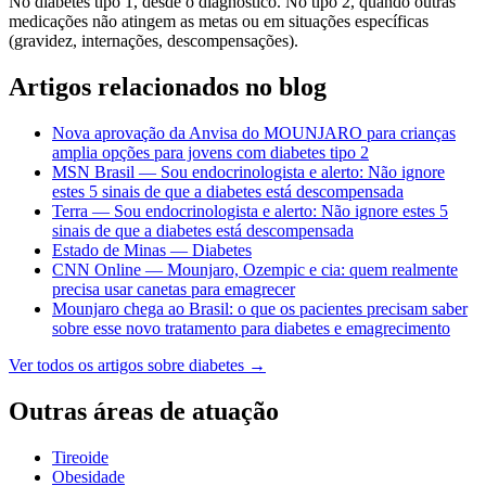
No diabetes tipo 1, desde o diagnóstico. No tipo 2, quando outras
medicações não atingem as metas ou em situações específicas
(gravidez, internações, descompensações).
Artigos relacionados no blog
Nova aprovação da Anvisa do MOUNJARO para crianças
amplia opções para jovens com diabetes tipo 2
MSN Brasil — Sou endocrinologista e alerto: Não ignore
estes 5 sinais de que a diabetes está descompensada
Terra — Sou endocrinologista e alerto: Não ignore estes 5
sinais de que a diabetes está descompensada
Estado de Minas — Diabetes
CNN Online — Mounjaro, Ozempic e cia: quem realmente
precisa usar canetas para emagrecer
Mounjaro chega ao Brasil: o que os pacientes precisam saber
sobre esse novo tratamento para diabetes e emagrecimento
Ver todos os artigos sobre
diabetes
→
Outras áreas de atuação
Tireoide
Obesidade