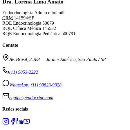
Dra. Lorena Lima Amato
Endocrinologista Adulto e Infantil
CRM
141594/SP
RQE
Endocrinologia 50079
RQE Clínica Médica 145532
RQE Endocrinologia Pediátrica 500791
Contato
Av. Brasil, 2.283
—
Jardim América, São Paulo / SP
(11) 5053-2222
WhatsApp:
(11) 98823-9928
equipe@endocrino.com
Redes sociais