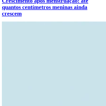
Crescimento após menstruação: até
quantos centímetros meninas ainda
crescem