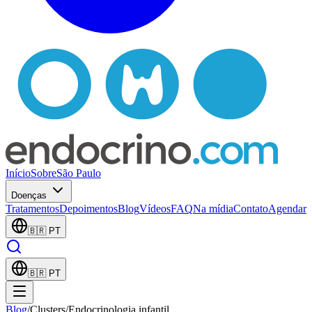
Início
Sobre
São Paulo
Doenças
Tratamentos
Depoimentos
Blog
Vídeos
FAQ
Na mídia
Contato
Agendar
🇧🇷
PT
🇧🇷
PT
Blog
/
Clusters
/
Endocrinologia infantil