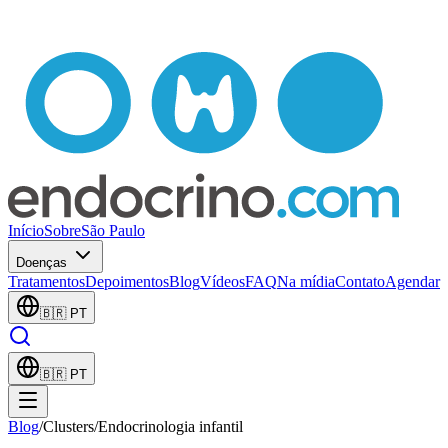
Início
Sobre
São Paulo
Doenças
Tratamentos
Depoimentos
Blog
Vídeos
FAQ
Na mídia
Contato
Agendar
🇧🇷
PT
🇧🇷
PT
Blog
/
Clusters
/
Endocrinologia infantil