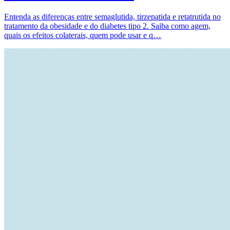
Entenda as diferenças entre semaglutida, tirzepatida e retatrutida no
tratamento da obesidade e do diabetes tipo 2. Saiba como agem,
quais os efeitos colaterais, quem pode usar e q…