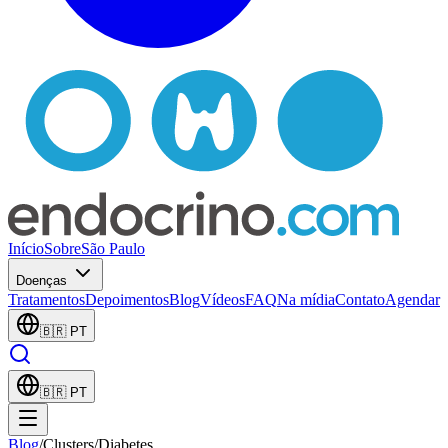
Início
Sobre
São Paulo
Doenças
Tratamentos
Depoimentos
Blog
Vídeos
FAQ
Na mídia
Contato
Agendar
🇧🇷
PT
🇧🇷
PT
Blog
/
Clusters
/
Diabetes