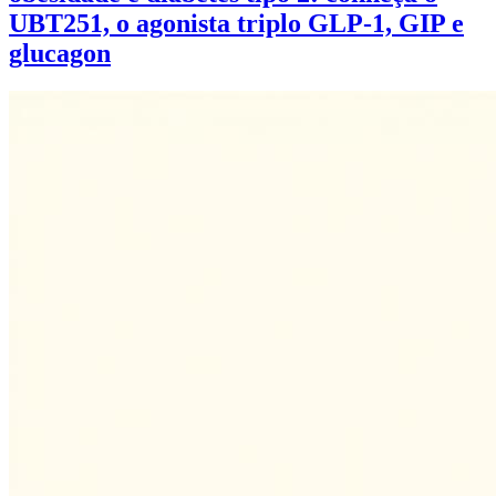
UBT251, o agonista triplo GLP-1, GIP e
glucagon