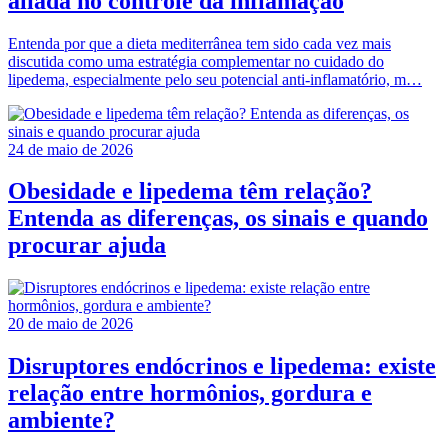
aliada no controle da inflamação
Entenda por que a dieta mediterrânea tem sido cada vez mais
discutida como uma estratégia complementar no cuidado do
lipedema, especialmente pelo seu potencial anti-inflamatório, m…
24 de maio de 2026
Obesidade e lipedema têm relação?
Entenda as diferenças, os sinais e quando
procurar ajuda
20 de maio de 2026
Disruptores endócrinos e lipedema: existe
relação entre hormônios, gordura e
ambiente?