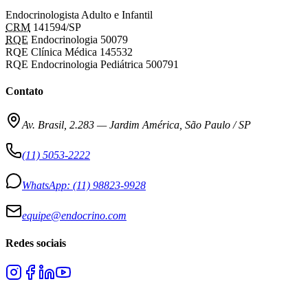
Endocrinologista Adulto e Infantil
CRM
141594/SP
RQE
Endocrinologia 50079
RQE Clínica Médica 145532
RQE Endocrinologia Pediátrica 500791
Contato
Av. Brasil, 2.283
—
Jardim América, São Paulo / SP
(11) 5053-2222
WhatsApp:
(11) 98823-9928
equipe@endocrino.com
Redes sociais