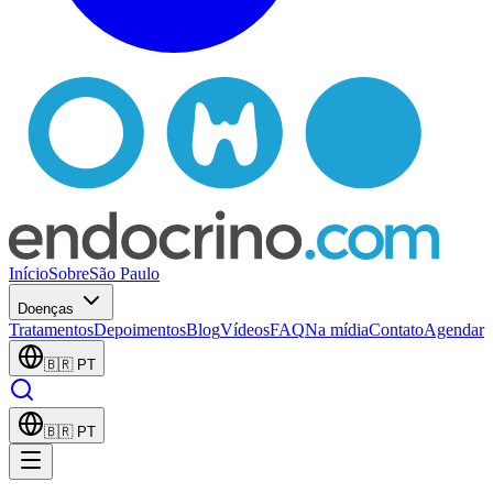
Início
Sobre
São Paulo
Doenças
Tratamentos
Depoimentos
Blog
Vídeos
FAQ
Na mídia
Contato
Agendar
🇧🇷
PT
🇧🇷
PT