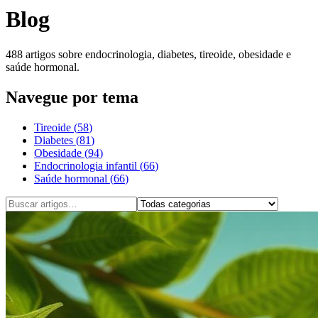
Blog
488
artigos sobre endocrinologia, diabetes, tireoide, obesidade e
saúde hormonal.
Navegue por tema
Tireoide
(
58
)
Diabetes
(
81
)
Obesidade
(
94
)
Endocrinologia infantil
(
66
)
Saúde hormonal
(
66
)