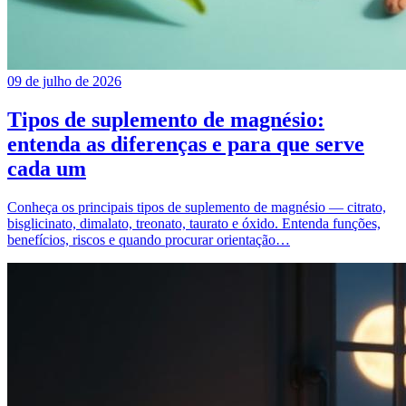
09 de julho de 2026
Tipos de suplemento de magnésio:
entenda as diferenças e para que serve
cada um
Conheça os principais tipos de suplemento de magnésio — citrato,
bisglicinato, dimalato, treonato, taurato e óxido. Entenda funções,
benefícios, riscos e quando procurar orientação…