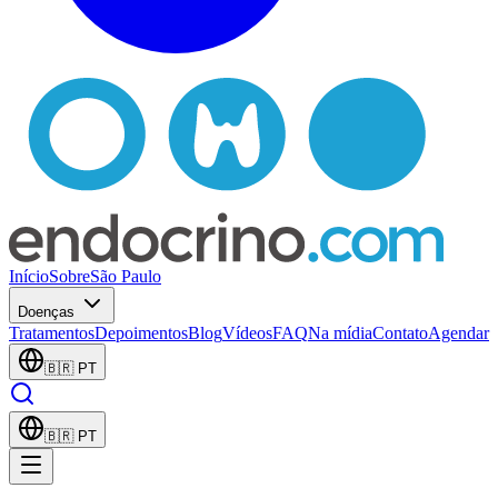
Início
Sobre
São Paulo
Doenças
Tratamentos
Depoimentos
Blog
Vídeos
FAQ
Na mídia
Contato
Agendar
🇧🇷
PT
🇧🇷
PT