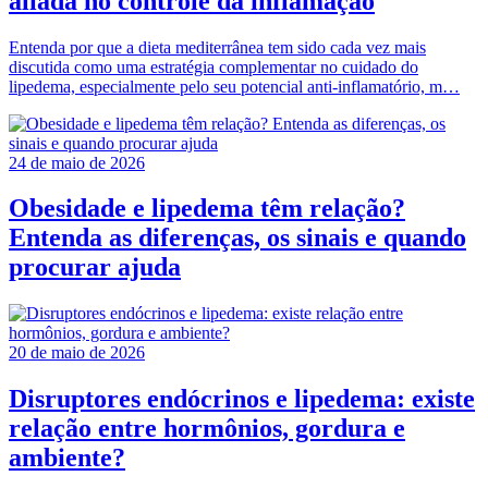
aliada no controle da inflamação
Entenda por que a dieta mediterrânea tem sido cada vez mais
discutida como uma estratégia complementar no cuidado do
lipedema, especialmente pelo seu potencial anti-inflamatório, m…
24 de maio de 2026
Obesidade e lipedema têm relação?
Entenda as diferenças, os sinais e quando
procurar ajuda
20 de maio de 2026
Disruptores endócrinos e lipedema: existe
relação entre hormônios, gordura e
ambiente?