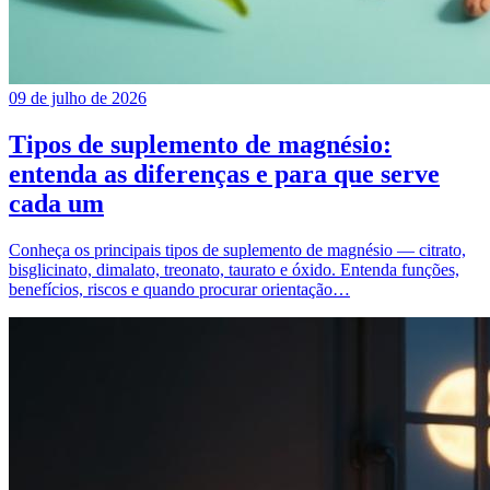
09 de julho de 2026
Tipos de suplemento de magnésio:
entenda as diferenças e para que serve
cada um
Conheça os principais tipos de suplemento de magnésio — citrato,
bisglicinato, dimalato, treonato, taurato e óxido. Entenda funções,
benefícios, riscos e quando procurar orientação…