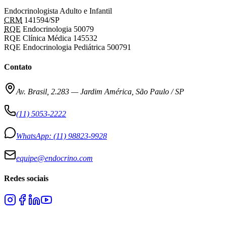
Endocrinologista Adulto e Infantil
CRM
141594/SP
RQE
Endocrinologia 50079
RQE Clínica Médica 145532
RQE Endocrinologia Pediátrica 500791
Contato
Av. Brasil, 2.283
—
Jardim América, São Paulo / SP
(11) 5053-2222
WhatsApp:
(11) 98823-9928
equipe@endocrino.com
Redes sociais