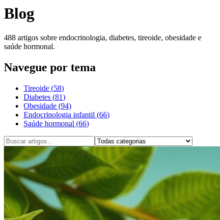
Blog
488
artigos sobre endocrinologia, diabetes, tireoide, obesidade e
saúde hormonal.
Navegue por tema
Tireoide
(
58
)
Diabetes
(
81
)
Obesidade
(
94
)
Endocrinologia infantil
(
66
)
Saúde hormonal
(
66
)