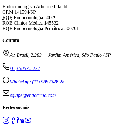
Endocrinologista Adulto e Infantil
CRM
141594/SP
RQE
Endocrinologia 50079
RQE Clínica Médica 145532
RQE Endocrinologia Pediátrica 500791
Contato
Av. Brasil, 2.283
—
Jardim América, São Paulo / SP
(11) 5053-2222
WhatsApp:
(11) 98823-9928
equipe@endocrino.com
Redes sociais