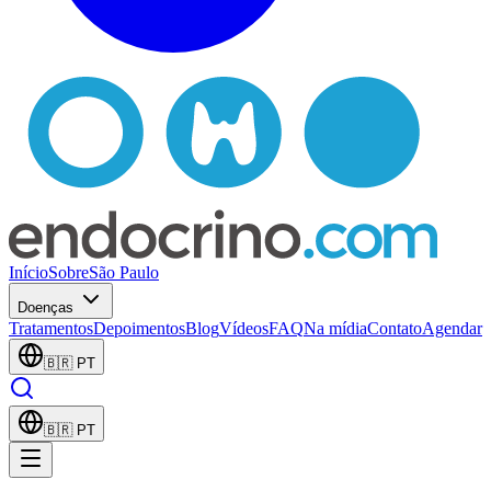
Início
Sobre
São Paulo
Doenças
Tratamentos
Depoimentos
Blog
Vídeos
FAQ
Na mídia
Contato
Agendar
🇧🇷
PT
🇧🇷
PT