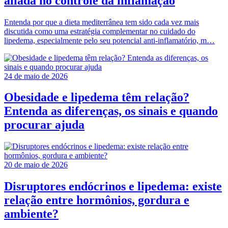
aliada no controle da inflamação
Entenda por que a dieta mediterrânea tem sido cada vez mais
discutida como uma estratégia complementar no cuidado do
lipedema, especialmente pelo seu potencial anti-inflamatório, m…
24 de maio de 2026
Obesidade e lipedema têm relação?
Entenda as diferenças, os sinais e quando
procurar ajuda
20 de maio de 2026
Disruptores endócrinos e lipedema: existe
relação entre hormônios, gordura e
ambiente?