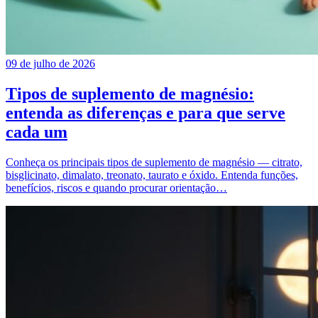
09 de julho de 2026
Tipos de suplemento de magnésio:
entenda as diferenças e para que serve
cada um
Conheça os principais tipos de suplemento de magnésio — citrato,
bisglicinato, dimalato, treonato, taurato e óxido. Entenda funções,
benefícios, riscos e quando procurar orientação…