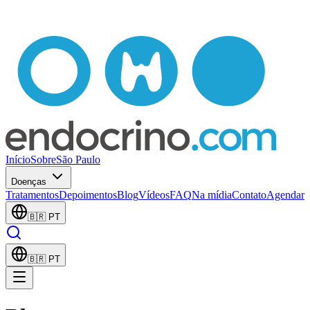
Início
Sobre
São Paulo
Doenças
Tratamentos
Depoimentos
Blog
Vídeos
FAQ
Na mídia
Contato
Agendar
🇧🇷
PT
🇧🇷
PT