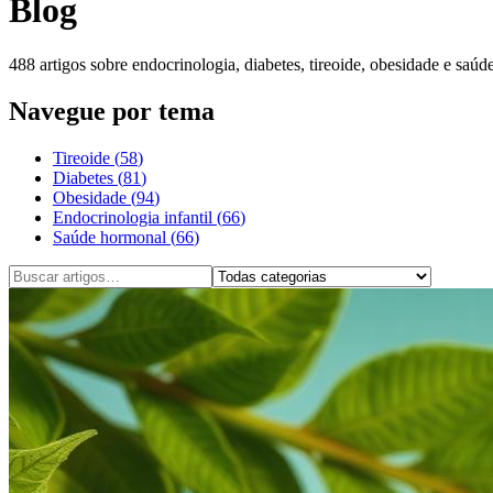
Blog
488
artigos sobre endocrinologia, diabetes, tireoide, obesidade e saú
Navegue por tema
Tireoide
(
58
)
Diabetes
(
81
)
Obesidade
(
94
)
Endocrinologia infantil
(
66
)
Saúde hormonal
(
66
)