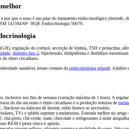
 melhor
e por que o sono é um pilar do tratamento endocrinológico (tireoide, 
RM 141594/SP
·
RQE Endocrinologia 50079
.
docrinologia
H), regulação do cortisol, secreção de leptina, TSH e prolactina, alé
sidade
,
diabetes tipo 2
, hipertensão, dislipidemia e distúrbios menstruai
s do ritmo circadiano.
 puberdade saudável, temas centrais da
endocrinologia infantil
. Adultos
os, inclusive nos fins de semana (variação máxima de 1 hora). A regula
 horas do dia ancoram o ritmo circadiano e a produção noturna de
melat
C, blackout ou máscara de dormir, ruído branco se necessário.
celulares, TVs e tablets suprime a melatonina. Entenda melhor no artigo
, chá-preto, chá-verde, mate, chocolate e refrigerantes à noite atrapalh
 sono REM e piora ronco e apneia.
s pesadas pioram refluxo, glicemia noturna e qualidade do sono. Veja co