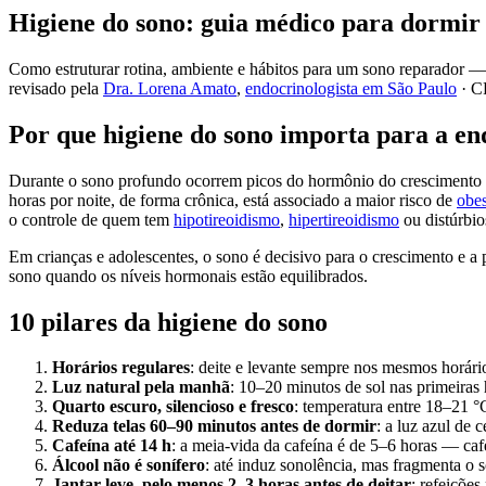
Higiene do sono: guia médico para dormir
Como estruturar rotina, ambiente e hábitos para um sono reparador — 
revisado pela
Dra. Lorena Amato
,
endocrinologista em São Paulo
·
C
Por que higiene do sono importa para a en
Durante o sono profundo ocorrem picos do hormônio do crescimento (G
horas por noite, de forma crônica, está associado a maior risco de
obe
o controle de quem tem
hipotireoidismo
,
hipertireoidismo
ou distúrbio
Em crianças e adolescentes, o sono é decisivo para o crescimento e a
sono quando os níveis hormonais estão equilibrados.
10 pilares da higiene do sono
Horários regulares
: deite e levante sempre nos mesmos horári
Luz natural pela manhã
: 10–20 minutos de sol nas primeiras
Quarto escuro, silencioso e fresco
: temperatura entre 18–21 °
Reduza telas 60–90 minutos antes de dormir
: a luz azul de 
Cafeína até 14 h
: a meia-vida da cafeína é de 5–6 horas — café
Álcool não é sonífero
: até induz sonolência, mas fragmenta o
Jantar leve, pelo menos 2–3 horas antes de deitar
: refeiçõe