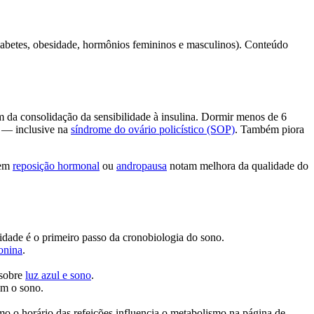
diabetes, obesidade, hormônios femininos e masculinos). Conteúdo
m da consolidação da sensibilidade à insulina. Dormir menos de 6
s — inclusive na
síndrome do ovário policístico (SOP)
. Também piora
 em
reposição hormonal
ou
andropausa
notam melhora da qualidade do
ridade é o primeiro passo da cronobiologia do sono.
onina
.
 sobre
luz azul e sono
.
am o sono.
mo o horário das refeições influencia o metabolismo na página de