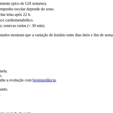
cimento (pico de GH noturno).
sempenho escolar depende do sono.
itar telas após 22 h.
sco cardiometabólico.
s; sonecas curtas (< 30 min).
estudos mostram que a variação de horário entre dias úteis e fim de sem
nela.
h.
panhe a evolução com
bioimpedância
.
arto.
.