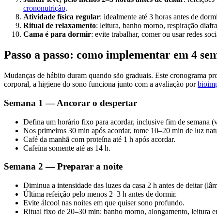
crononutrição
.
Atividade física regular
: idealmente até 3 horas antes de dor
Ritual de relaxamento
: leitura, banho morno, respiração diaf
Cama é para dormir
: evite trabalhar, comer ou usar redes s
Passo a passo: como implementar em 4 se
Mudanças de hábito duram quando são graduais. Este cronograma pro
corporal, a higiene do sono funciona junto com a avaliação por
bioim
Semana 1 — Ancorar o despertar
Defina um horário fixo para acordar, inclusive fim de semana (
Nos primeiros 30 min após acordar, tome 10–20 min de luz natur
Café da manhã com proteína até 1 h após acordar.
Cafeína somente até as 14 h.
Semana 2 — Preparar a noite
Diminua a intensidade das luzes da casa 2 h antes de deitar (lâ
Última refeição pelo menos 2–3 h antes de dormir.
Evite álcool nas noites em que quiser sono profundo.
Ritual fixo de 20–30 min: banho morno, alongamento, leitura e