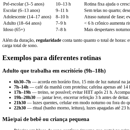
Pré-escolar (3–5 anos)
10–13 h
Rotina fixa ajuda o cres
Escolar (6–13 anos)
9–11 h
Sem telas no quarto; de
Adolescente (14–17 anos)
8–10 h
Atraso natural de fase; ev
Adulto (18–64 anos)
7–9 h
< 6 h crônico aumenta ri
Idoso (65+)
7–8 h
Mais despertares noturno
Além da duração,
regularidade
conta tanto quanto o total de horas: 
carga total de sono.
Exemplos para diferentes rotinas
Adulto que trabalha em escritório (9h–18h)
6h30–7h
— acorda em horário fixo, 15 min de luz natural na ja
7h–14h
— café da manhã com proteína; cafeína apenas até 14 
17h–19h
— treino, se possível; evitar HIIT após 21 h. Acom
19h–20h30
— jantar leve, encerrar refeição 3 h antes de deitar.
21h30
— luzes quentes, celular em modo noturno ou fora do qu
22h30
— ritual (banho morno, leitura), luzes apagadas até 23 h
Mãe/pai de bebê ou criança pequena