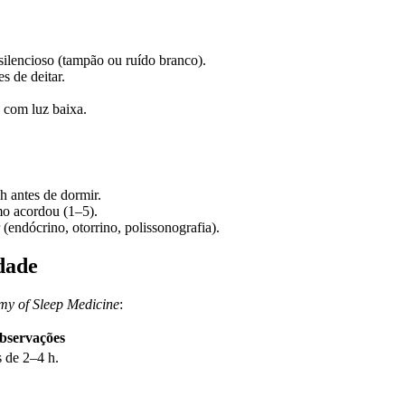
silencioso (tampão ou ruído branco).
s de deitar.
 com luz baixa.
h antes de dormir.
mo acordou (1–5).
(endócrino, otorrino, polissonografia).
dade
y of Sleep Medicine
:
bservações
 de 2–4 h.