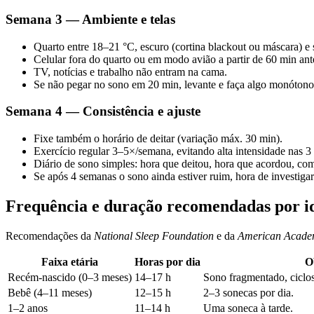
Semana 3 — Ambiente e telas
Quarto entre 18–21 °C, escuro (cortina blackout ou máscara) e 
Celular fora do quarto ou em modo avião a partir de 60 min ante
TV, notícias e trabalho não entram na cama.
Se não pegar no sono em 20 min, levante e faça algo monótono
Semana 4 — Consistência e ajuste
Fixe também o horário de deitar (variação máx. 30 min).
Exercício regular 3–5×/semana, evitando alta intensidade nas 3 
Diário de sono simples: hora que deitou, hora que acordou, co
Se após 4 semanas o sono ainda estiver ruim, hora de investigar 
Frequência e duração recomendadas por i
Recomendações da
National Sleep Foundation
e da
American Academ
Faixa etária
Horas por dia
O
Recém-nascido (0–3 meses)
14–17 h
Sono fragmentado, ciclos
Bebê (4–11 meses)
12–15 h
2–3 sonecas por dia.
1–2 anos
11–14 h
Uma soneca à tarde.