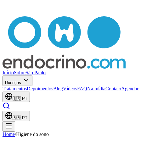
Início
Sobre
São Paulo
Doenças
Tratamentos
Depoimentos
Blog
Vídeos
FAQ
Na mídia
Contato
Agendar
🇧🇷
PT
🇧🇷
PT
Home
/
Higiene do sono