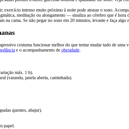
mir; exercício intenso muito próximo à noite pode atrasar o sono. Aco
ragmática, meditação ou alongamento — sinaliza ao cérebro que é hora d
ociais na cama. Se não pegar no sono em 20 minutos, levante e faça alg
manas
gressivo costuma funcionar melhor do que tentar mudar tudo de uma 
pedância
e o acompanhamento de
obesidade
.
variação máx. 1 h).
al (varanda, janela aberta, caminhada).
mpadas quentes, abajur).
m papel.